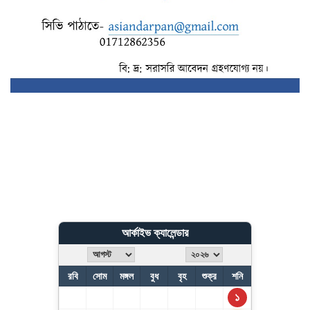
আর্কাইভ ক্যালেন্ডার
রবি
সোম
মঙ্গল
বুধ
বৃহ
শুক্র
শনি
১