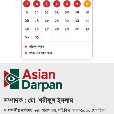
২
৩
৪
৫
৬
৭
৮
৯
১০
১১
১২
১৩
১৪
১৫
১৬
১৭
১৮
১৯
২০
২১
২২
২৩
২৪
২৫
২৬
২৭
২৮
২৯
৩০
৩১
সর্বশেষ সংবাদ
গতকালের সকল খবর
সম্পাদক : মো. শরীফুল ইসলাম
সম্পাদকীয় কার্যালয়:
৬৪, আরামবাগ, মতিঝিল, ঢাকা-১০০০ মোবাইল: