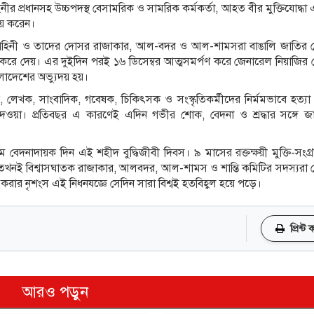
 বাহিনীর প্রধানসহ উচ্চপদস্থ বেসামরিক ও সামরিক কর্মকর্তা, আহত বীর মুক্তিযোদ্ধ
ময় করেন।
 বাহিনী ও তাদের দোসর রাজাকার, আল-বদর ও আল-শামসরা বাঙালি জাতির শ্রেষ
্বংস করে দেয়। এর দুইদিন পরই ১৬ ডিসেম্বর আত্মসমর্পণ করে জেনারেল নিয়াজির ন
বাংলাদেশের অভ্যুদয় হয়।
ষক, লেখক, সাংবাদিক, গবেষক, চিকিৎসক ও সংস্কৃতিকর্মীদের নির্মমভাবে হত্যা
 দেওয়া। প্রতিবছর এ কারণেই এদিন গভীর শোক, বেদনা ও শ্রদ্ধার সঙ্গে 
ম বেদনাদায়ক দিন এই শহীদ বুদ্ধিজীবী দিবস। ৯ মাসের রক্তক্ষয়ী মুক্তি-সংগ্
, ঠিক তখনই বিশ্বাসঘাতক রাজাকার, আলবদর, আল-শামস ও শান্তি কমিটির সদস্যরা
ূন্য করার নৃশংস এই নিধনযজ্ঞে সেদিন সারা বিশ্বই হতবিহ্বল হয়ে পড়ে।
প্রিন্ট
আরও পড়ুন