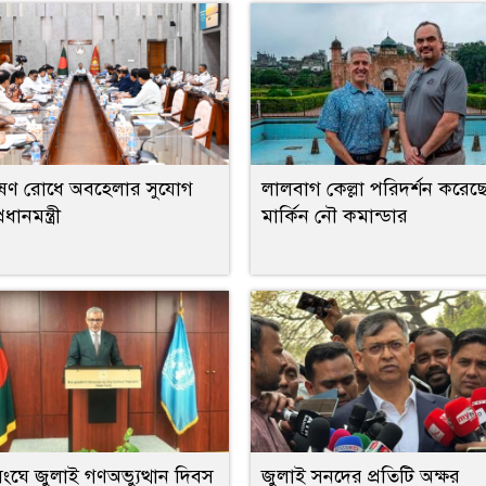
ূষণ রোধে অবহেলার সুযোগ
লালবাগ কেল্লা পরিদর্শন করেছ
রধানমন্ত্রী
মার্কিন নৌ কমান্ডার
ংঘে জুলাই গণঅভ্যুত্থান দিবস
জুলাই সনদের প্রতিটি অক্ষর