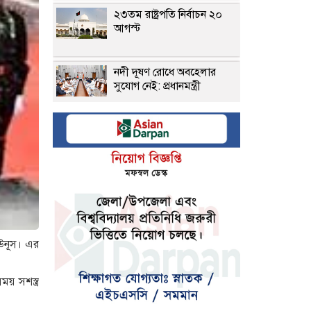
২৩তম রাষ্ট্রপতি নির্বাচন ২০
আগস্ট
নদী দূষণ রোধে অবহেলার
সুযোগ নেই: প্রধানমন্ত্রী
সঠিক বীমাদাবি পরিশোধই
কর্ণফুলী ইন্স্যুরেন্সের মূল
চালিকাশক্তি
টানা বাড়ানো হচ্ছে সোনার দাম
 ইউনূস। এর
লালবাগ কেল্লা পরিদর্শন
করেছেন মার্কিন নৌ কমান্ডার
য় সশস্ত্র
পলাতক আসামিকে দিয়ে