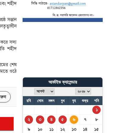
রাজনীতি করছে ভারত: রিজভী
া এবং শহীদ
্ঠ সন্তান
৪ বিভাগে মুষলধারে বৃষ্টির
েতৃত্বাধীন
আভাস
 করে সদ্য
জাতি শহীদ
রামের শেষ
 মেতে ওঠে
আর্কাইভ ক্যালেন্ডার
 করুন
রবি
সোম
মঙ্গল
বুধ
বৃহ
শুক্র
শনি
১
২
৩
৪
৫
৬
৭
৮
৯
১০
১১
১২
১৩
১৪
১৫