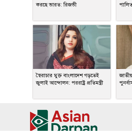
করছে ভারত: রিজভী
পালি
স্বৈরাচার মুক্ত বাংলাদেশ গড়তেই
জাতীয়
জুলাই আন্দোলন: পররাষ্ট্র প্রতিমন্ত্রী
পুনর্